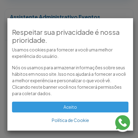
Assistente Administrativo Eventos
São Paulo
-
São Paulo (BR)
•
Salário a combinar
Respeitar sua privacidade é nossa
Postada em
27 março 2026
prioridade.
Responsável pelo planejamento, organização e execução de
Usamos cookies para fornecer a você uma melhor
eventos corporativos, bem como pelo suporte às rotinas
experiência do usuário.
administrativas da empresa, garantindo o bom
Nós os usamos para armazenar informações sobre seus
funcionamento das atividades operacionais.
hábitos em nosso site. Isso nos ajudará a fornecer a você
a melhor experiência e personalizar o que você vê.
CLT
Horário Comercial
Presencial
Clicando neste banner você nos fornecerá permissões
para coletar dados.
Benefícios:
Convênio com SESC, Assistência Médica /
Medicina em grupo, Assistência Odontológica, Convênio
Aceito
com Farmácia, Vale Refeição, Vale Alimentação
Política de Cookie
Detalhes da vaga
Ver mais →