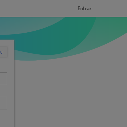
Entrar
ui