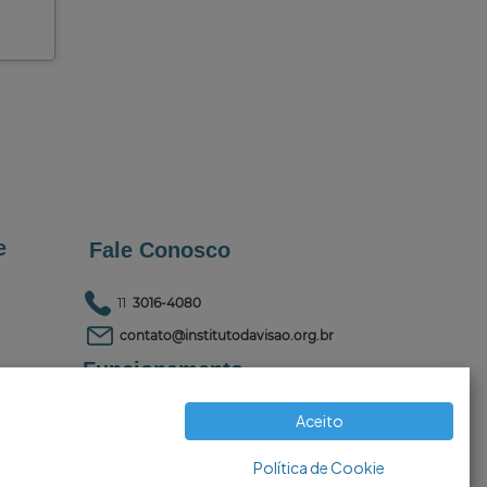
e
Fale Conosco
11
3016-4080
contato@institutodavisao.org.br
Funcionamento
-
Vila
 SP
Aceito
Segunda a sexta-feira,
das 08h00 às 18h00
Política de Cookie
(exceto feriados)