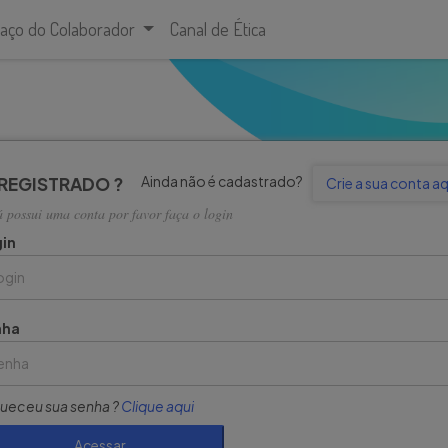
aço do Colaborador
Canal de Ética
Ainda não é cadastrado?
 REGISTRADO ?
Crie a sua conta aq
á possui uma conta por favor faça o login
in
nha
ueceu sua senha ?
Clique aqui
Acessar