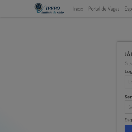
Início
Portal de Vagas
Esp
JÁ
Se j
Log
Se
Esq