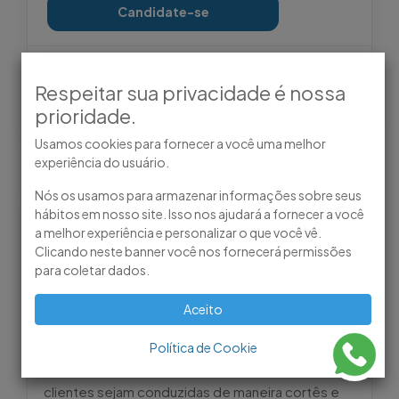
Candidate-se
Localização
Observações
Respeitar sua privacidade é nossa
São Paulo
Sem observações
adicionais.
prioridade.
Usamos cookies para fornecer a você uma melhor
experiência do usuário.
Nós os usamos para armazenar informações sobre seus
Descrição da Vaga
hábitos em nosso site. Isso nos ajudará a fornecer a você
a melhor experiência e personalizar o que você vê.
O Recepcionista é responsável por ser o
Clicando neste banner você nos fornecerá permissões
primeiro ponto de contato dentro da instituição
para coletar dados.
de saúde, proporcionando atendimento e
suporte aos pacientes e visitantes. A função
Aceito
exige um alto nível de profissionalismo, eficiência
e capacidade de comunicação, assegurando que
Política de Cookie
todas as interações entre a instituição e seus
clientes sejam conduzidas de maneira cortês e