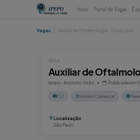
Início
Portal de Vagas
Esp
Vagas
Auxiliar de Oftalmologia - Zona Leste
VAGA
Auxiliar de Oftalmol
Ipepo - Instituto Visão
•
Publicada em
0
CLT
Horário Comercial
Pres
Localização
São Paulo