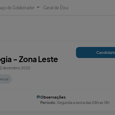
aço do Colaborador
Canal de Ética
Candidat
ogia - Zona Leste
2 dezembro 2025
encial
Observações
Período:
Segunda a sexta das 08h as 18h