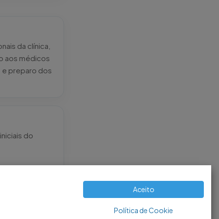
ais da clínica,
to aos médicos
s e preparo dos
niciais do
Aceito
Política de Cookie