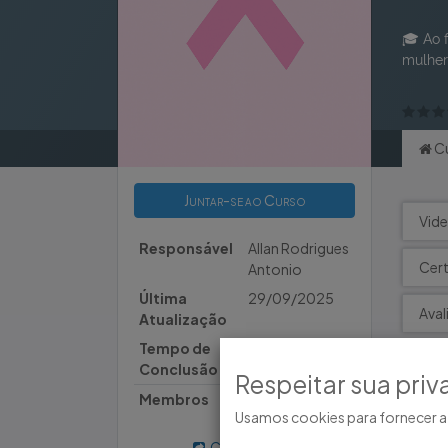
🎓 Ao 
mulher
C
Juntar-se ao Curso
Vide
Responsável
Allan Rodrigues
Cert
Antonio
Última
29/09/2025
Aval
Atualização
Tempo de
11 minutos
Conclusão
Respeitar sua priv
Membros
4
Usamos cookies para fornecer a 
Compartilhar