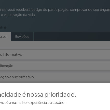
final, você receberá badge de participação, comprovando seu enga
 e valorização da vida.
urso
Revisões
o Informativo
ificação
iação do Informativo
acidade é nossa prioridade.
você uma melhor experiência do usuário.