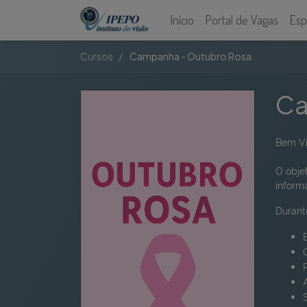
Início
Portal de Vagas
Esp
Cursos
Campanha - Outubro Rosa
Ca
Bem Vi
O obje
inform
Durant